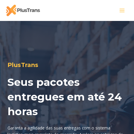
Ir
para
MAI
o
conteúdo
MEN
PlusTrans
Seus pacotes
entregues em até 24
horas
Garanta a agilidade das suas entregas com o sistema