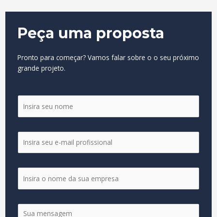
Peça uma proposta
Pronto para começar? Vamos falar sobre o o seu próximo
grande projeto.
N
o
m
e
E
*
m
a
i
E
l
m
*
p
r
M
e