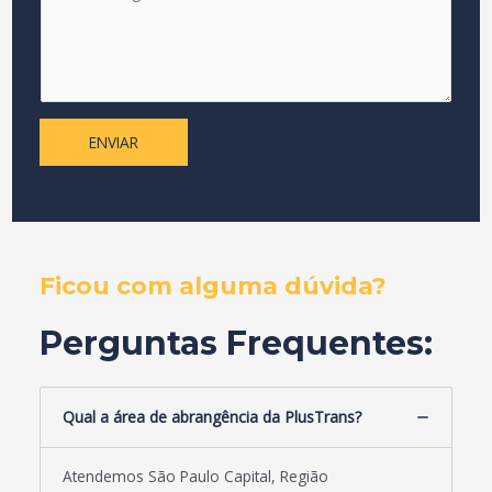
e
s
n
a
s
a
g
e
ENVIAR
m
*
Ficou com alguma dúvida?
Perguntas Frequentes:
Qual a área de abrangência da PlusTrans?
Atendemos São Paulo Capital, Região